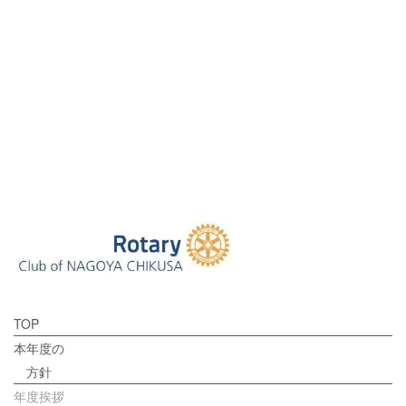
[%title%]
[%new:new%] [%article_date_notime_dot%]
[%lead%]
[%navi-pagenation%]
TOP
本年度の
方針
年度挨拶