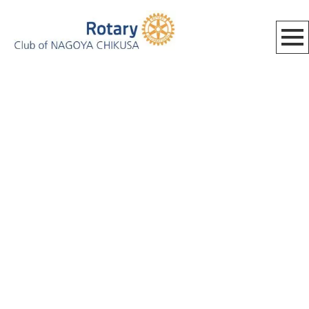
CATEGORY
HOME
|
BLOG_MEETING
|
template.list
[%article_list_start%]
[!% if (image.url!="") { %]
[!% } %]