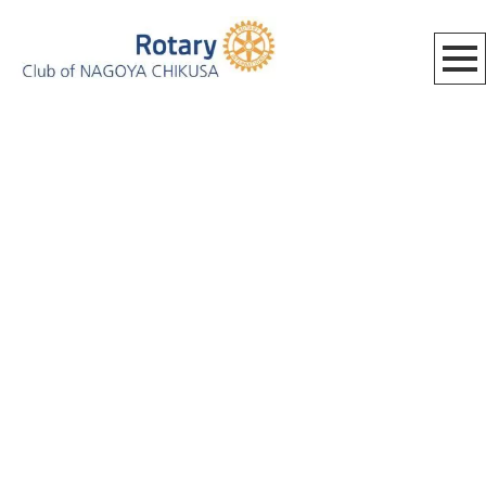
[%category%]
[%title%]
HOME
|
BLOG_MEETING
|
template.detail
[%list_start%]