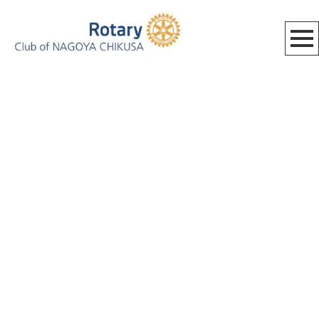
[%category%]
[%title%]
HOME
|
BLOG_MEETING
|
template.detail
[%list_start%]