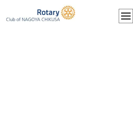
[%category%]
[%title%]
HOME
|
BLOG_MEETING
|
template.detail
[%list_start%]