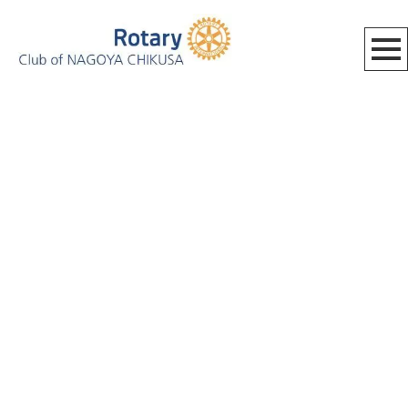
[%category%]
[%title%]
HOME
|
BLOG_MEETING
|
template.detail
[%list_start%]