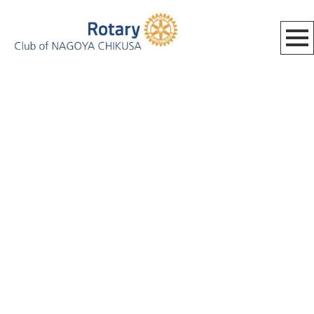
[%category%]
[%title%]
HOME
|
BLOG_MEETING
|
template.detail
[%list_start%]