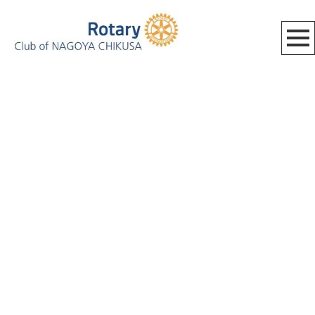
[%category%]
[%title%]
HOME
|
BLOG_MEETING
|
template.detail
[%list_start%]