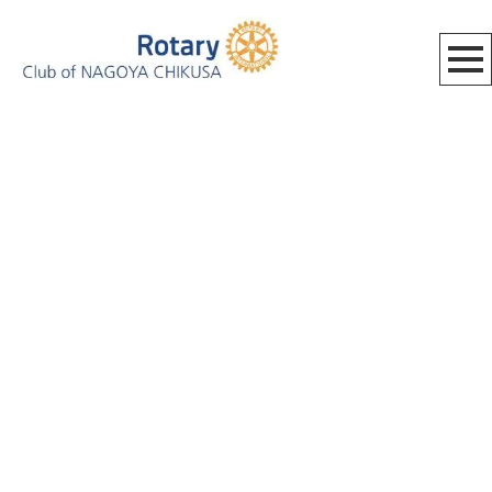
[%category%]
[%title%]
HOME
|
BLOG_MEETING
|
template.detail
[%list_start%]